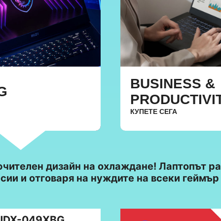
BUSINESS &
G
PRODUCTIVI
КУПЕТЕ СЕГА
чителен дизайн на охлаждане! Лаптопът раб
сии и отговаря на нуждите на всеки геймър
7UDX-049XBG