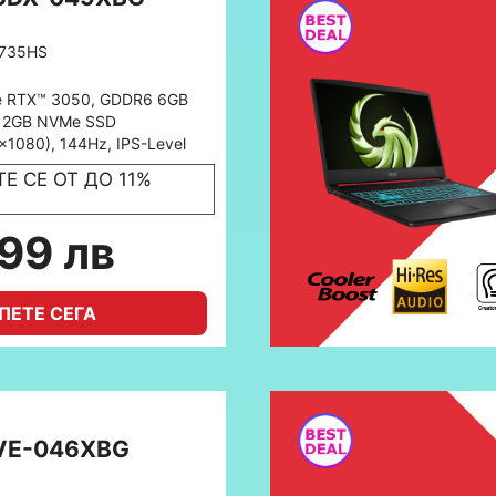
7735HS
e RTX™ 3050, GDDR6 6GB
512GB NVMe SSD
x1080), 144Hz, IPS-Level
Е СЕ ОТ ДО 11%
899 лв
ПЕТЕ СЕГА
7VE-046XBG