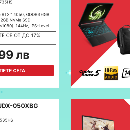
7735HS
e RTX™ 4050, GDDR6 6GB
512GB NVMe SSD
x1080), 144Hz, IPS-Level
Е СЕ ОТ ДО 17%
199 лв
ПЕТЕ СЕГА
7UDX-050XBG
7535HS