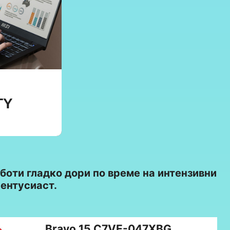
TY
оти гладко дори по време на интензивни
 ентусиаст.
Bravo 15 C7VE-047XBG