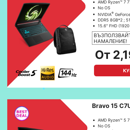
AMD Ryzen™ 7 
No OS
®
NVIDIA
GeForc
DDR5 8GB*2 ; 
15.6" FHD (1920
ВЪЗПОЛЗВАЙТ
НАМАЛЕНИЕ!
От 2,
КУ
Bravo 15 C
AMD Ryzen™ 5 
No OS