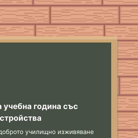
а учебна година със
устройства
-доброто училищно изживяване