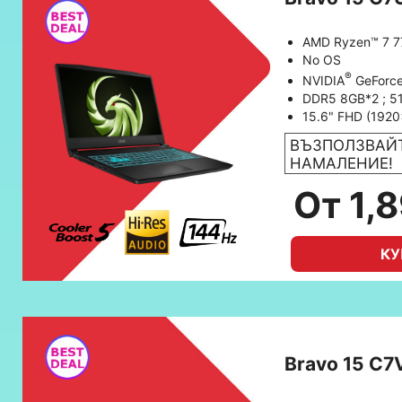
AMD Ryzen™ 7 
No OS
®
NVIDIA
GeForc
DDR5 8GB*2 ; 
15.6" FHD (1920
ВЪЗПОЛЗВАЙТ
НАМАЛЕНИЕ!
От 1,
КУ
Bravo 15 C