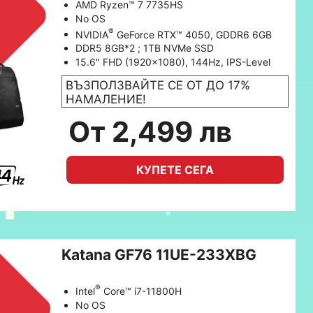
AMD Ryzen™ 7 7735HS
No OS
®
NVIDIA
GeForce RTX™ 4050, GDDR6 6GB
DDR5 8GB*2 ; 1TB NVMe SSD
15.6" FHD (1920x1080), 144Hz, IPS-Level
ВЪЗПОЛЗВАЙТЕ СЕ ОТ ДО 17%
НАМАЛЕНИЕ!
От 2,499 лв
КУПЕТЕ СЕГА
Katana GF76 11UE-233XBG
®
Intel
Core™ i7-11800H
No OS