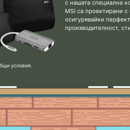
с нашата специална к
MSI са проектирани с
осигурявайки перфект
производителност, ст
общи условия.