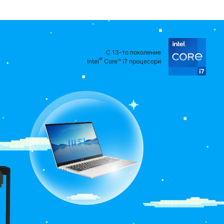
С 13-то поколение
®
Intel
Core™ i7 процесори