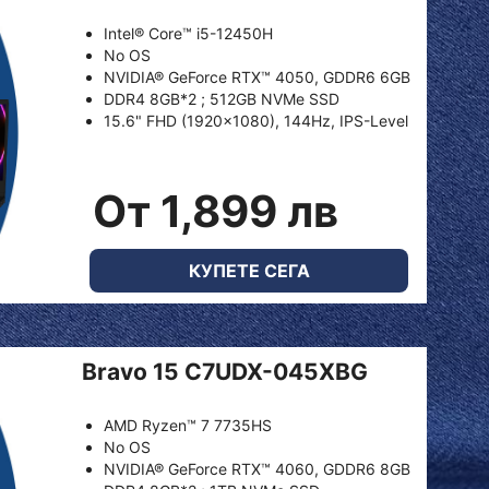
Intel® Core™ i5-12450H
No OS
NVIDIA® GeForce RTX™ 4050, GDDR6 6GB
DDR4 8GB*2 ; 512GB NVMe SSD
15.6" FHD (1920x1080), 144Hz, IPS-Level
От 1,899 лв
КУПЕТЕ СЕГА
Bravo 15 C7UDX-045XBG
AMD Ryzen™ 7 7735HS
No OS
NVIDIA® GeForce RTX™ 4060, GDDR6 8GB