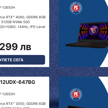
i7-12650H
orce RTX™ 4060, GDDR6 8GB
; 512GB NVMe SSD
920x1080), 144Hz, IPS-Level
,299 лв
УПЕТЕ СЕГА
 12UDX-647BG
i7-12650H
orce RTX™ 3050, GDDR6 6GB