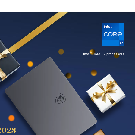
®
™
Intel
Core
i7 processors
2023