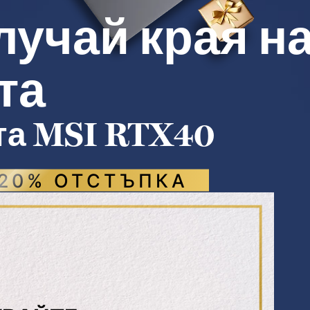
лучай края н
та
ята MSI RTX40
 20% ОТСТЪПКА