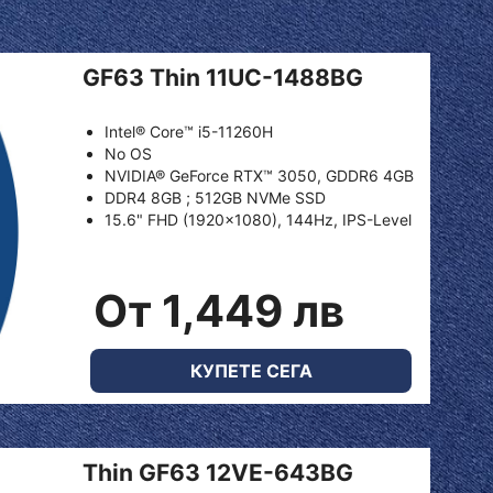
GF63 Thin 11UC-1488BG
Intel® Core™ i5-11260H
No OS
NVIDIA® GeForce RTX™ 3050, GDDR6 4GB
DDR4 8GB ; 512GB NVMe SSD
15.6" FHD (1920x1080), 144Hz, IPS-Level
От 1,449 лв
КУПЕТЕ СЕГА
Thin GF63 12VE-643BG