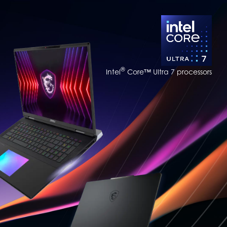
®
Intel
Core™ Ultra 7 processors