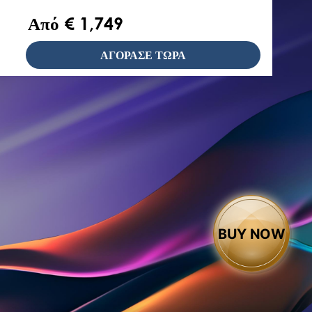
Από € 1,749
ΑΓΟΡΑΣΕ ΤΩΡΑ
G
C
B
BUY NOW