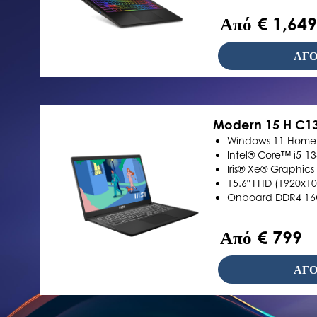
Από € 1,649
ΑΓΟ
Modern 15 H C1
Windows 11 Home
Intel® Core™ i5-1
Iris® Xe® Graphics
15.6" FHD (1920x10
Onboard DDR4 16
Από € 799
ΑΓΟ