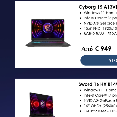
Cyborg 15 A13V
Windows 11 Home
Intel® Core™ i5 pr
NVIDIA® GeForce 
15.6" FHD (1920x10
8GB*2 RAM - 512G
Από € 949
ΑΓΟ
Sword 16 HX B1
Windows 11 Home
Intel® Core™ i7 pr
NVIDIA® GeForce 
16” QHD+ (2560x160
16GB*2 RAM - 1TB 