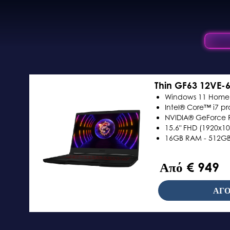
Thin GF63 12VE-
Windows 11 Home
Intel® Core™ i7 pr
NVIDIA® GeForce 
15.6" FHD (1920x10
16GB RAM - 512GB
Από € 949
ΑΓΟ