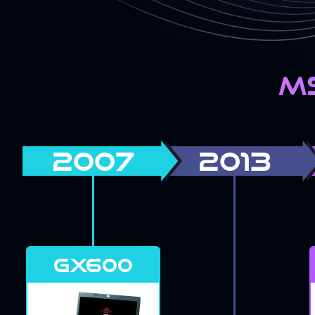
MS
2007
2013
GX600