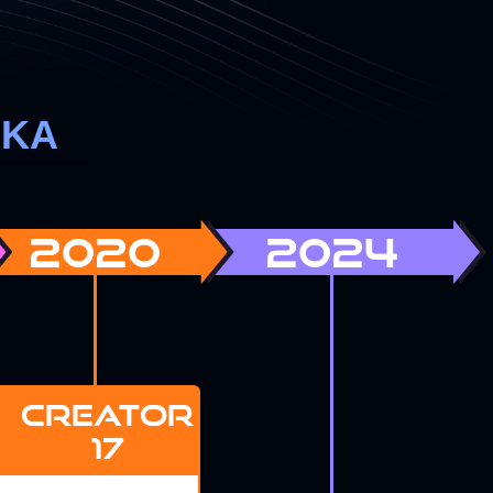
ΙΚΑ
2020
2024
CREATOR
x">
17