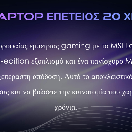
APTOP ΕΠΕΤΕΙΟΣ 20 
 κορυφαίας εμπειρίας gaming με το MSI
edition εξοπλισμό και ένα πανίσχυρο MS
ξεπέραστη απόδοση. Αυτό το αποκλειστικό 
ας και να βιώσετε την καινοτομία που χαρ
χρόνια.