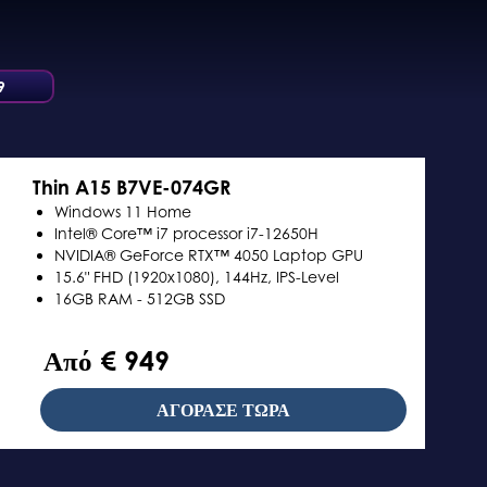
9
Thin A15 B7VE-074GR
Windows 11 Home
Intel® Core™ i7 processor i7-12650H
NVIDIA® GeForce RTX™ 4050 Laptop GPU
15.6" FHD (1920x1080), 144Hz, IPS-Level
16GB RAM - 512GB SSD
Από € 949
ΑΓΟΡΑΣΕ ΤΩΡΑ