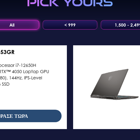
PICK YOURS
All
< 999
1,500 - 2,49
653GR
ocessor i7-12650H
RTX™ 4050 Laptop GPU
80), 144Hz, IPS-Level
 SSD
ΡΑΣΕ ΤΩΡΑ