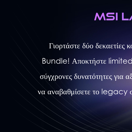
MSI L
Γιορτάστε δύο δεκαετίες
Bundle! Αποκτήστε limited-
σύγχρονες δυνατότητες για α
να αναβαθμίσετε το legacy σ