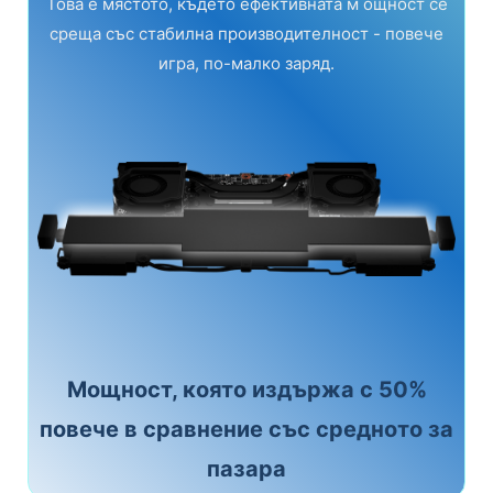
Това е мястото, където ефективната м ощност се
среща със стабилна производителност - повече
игра, по-малко заряд.
Мощност, която издържа с 50%
повече в сравнение със средното за
пазара