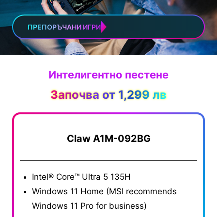
ПРЕПОРЪЧАНИ ИГРИ
Интелигентно пестене
Започва от 1,299 лв
Claw A1M-092BG
Intel® Core™ Ultra 5 135H
I
Windows 11 Home (MSI recommends
W
Windows 11 Pro for business)
W