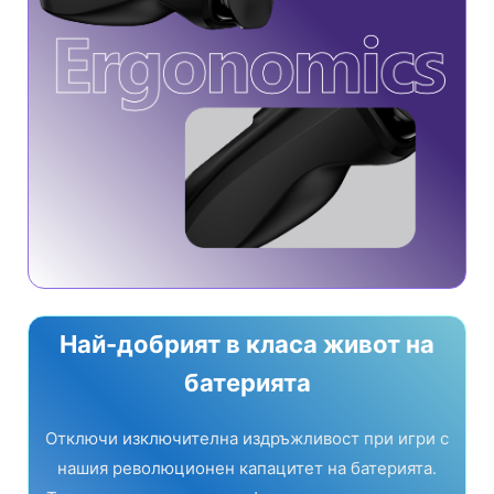
Най-добрият в класа живот на
батерията
Отключи изключителна издръжливост при игри с
нашия революционен капацитет на батерията.