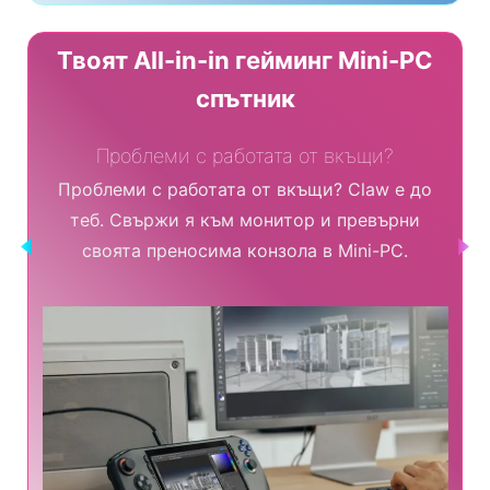
Твоят All-in-in гейминг Mini-PC
спътник
Проблеми с работата от вкъщи?
law
Проблеми с работата от вкъщи? Claw е до
Пре
в
теб. Свържи я към монитор и превърни
Изб
кай
своята преносима конзола в Mini-PC.
св
хова
C
.