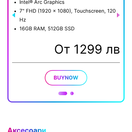
Intel® Arc Graphics
I
7" FHD (1920 x 1080), Touchscreen, 120
7
Hz
H
16GB RAM, 512GB SSD
1
От 1299 лв
BUYNOW
Аксесоари