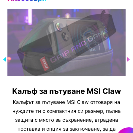
р
Калъф за пътуване MSI Claw
Калъфът за пътуване MSI Claw отговаря на
о
нуждите ти с компактния си размер, пълна
ран
защита с място за съхранение, вградена
сп
поставка и опция за заключване, за да