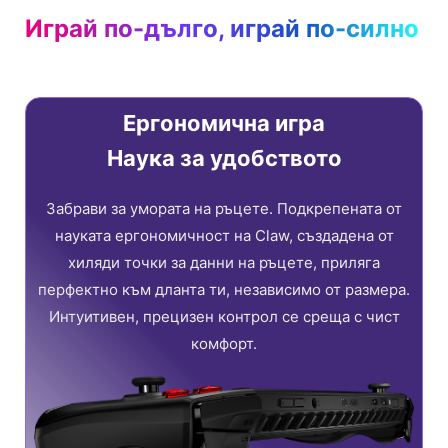
Играй по-дълго, играй по-силно
Ергономична игра
Наука за удобството
Забрави за умората на ръцете. Подкрепената от
науката ергономичност на Claw, създадена от
хиляди точки за данни на ръцете, приляга
перфектно към дланта ти, независимо от размера.
Интуитивен, прецизен контрол се среща с чист
комфорт.