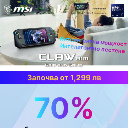
Powered by
®
Intel
Core™ Ultra 7 processors
Интелигентна мощност
Интелигентно пестене
Започва от 1,299 лв
70%