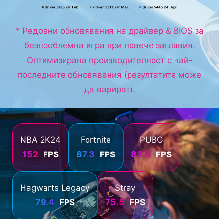
* Редовни обновявания на драйвер & BIOS за
безпроблемна игра при повече заглавия.
Оптимизирана производителност с най-
последните обновявания (резултатите може
да варират).
NBA 2K24
Fortnite
PUBG
152
87.3
83.5
FPS
FPS
FPS
Hagwarts Legacy
Stray
79.4
75.5
FPS
FPS