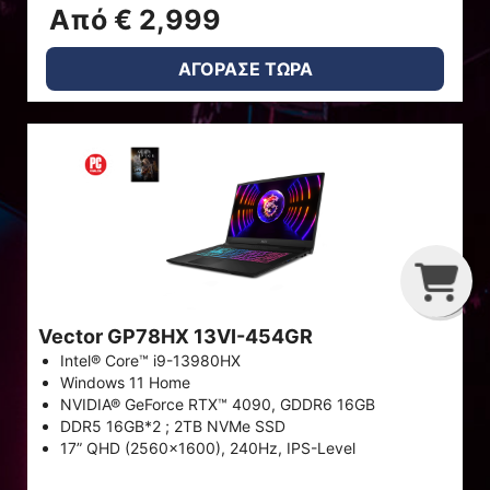
Από € 2,999
ΑΓΟΡΑΣΕ ΤΩΡΑ
G
C
B
Vector GP78HX 13VI-454GR
Intel® Core™ i9-13980HX
Windows 11 Home
NVIDIA® GeForce RTX™ 4090, GDDR6 16GB
DDR5 16GB*2 ; 2TB NVMe SSD
17” QHD (2560x1600), 240Hz, IPS-Level